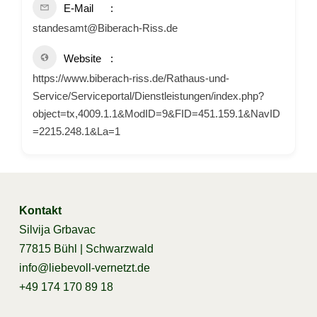
E-Mail
standesamt@Biberach-Riss.de
Website
https://www.biberach-riss.de/Rathaus-und-
Service/Serviceportal/Dienstleistungen/index.php?
object=tx,4009.1.1&ModID=9&FID=451.159.1&NavID
=2215.248.1&La=1
Kontakt
Silvija Grbavac
77815 Bühl | Schwarzwald
info@liebevoll-vernetzt.de
+49 174 170 89 18